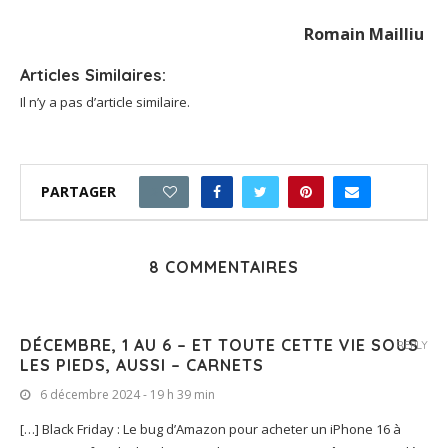
Romain Mailliu
Articles Similaires:
Il n’y a pas d’article similaire.
PARTAGER
2
8 COMMENTAIRES
DÉCEMBRE, 1 AU 6 – ET TOUTE CETTE VIE SOUS
REPLY
LES PIEDS, AUSSI – CARNETS
6 décembre 2024 - 19 h 39 min
[…] Black Friday : Le bug d’Amazon pour acheter un iPhone 16 à