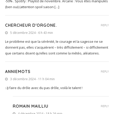
-50% . Spotify : Playlist de novembre. Arcane : Vous êtes manipulés
(ben oui) (attention spoil saison […]
CHERCHEUR D'ORGONE.
REPLY
5 décembre 2024 - 6 h 43 min
Le problème est que la sérénité, le courage et la sagesse ne se
donnent pas, elles s’acquièrent – très difficilement – si difficilement
que certains disent qu’elles sont comme la météo, aléatoires.
ANNIEMOTS
REPLY
3 décembre 2024 - 11 h 04 min
:-)) faire du drôle avec du pas drôle, voilà le talent !
ROMAIN MAILLIU
REPLY
4 décembre 2024 - 18 h 26 min