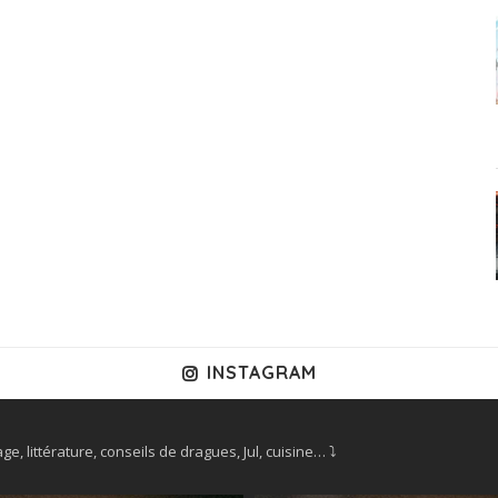
INSTAGRAM
ge, littérature, conseils de dragues, Jul, cuisine… ⤵️