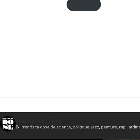
S'abonner
prends_ta_dose
📝 Prends ta dose de science, politique, jazz, peinture, rap, jardina