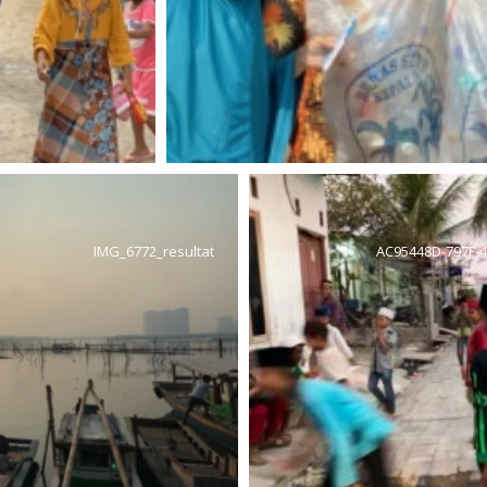
IMG_6772_resultat
AC95448D-797F-4