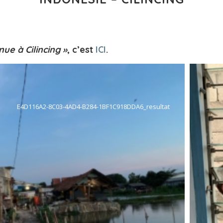
ue à Cilincing »
, c’est
ICI
.
E4D116A2-8C03-4AD4-B284-1BF1C918DDA6_resultat