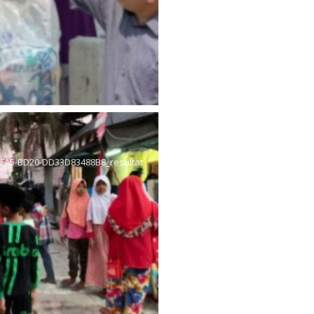
FA5-BD20-DD33D83488B8_resultat