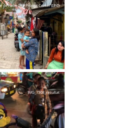
e de notre Life Project Center (LPC)
IMG_7308_resultat