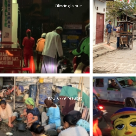
Cilincing la nuit
La ru
IMG_6779_resultat