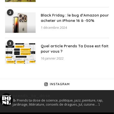
2
Black Friday : le bug d’Amazon pour
acheter un iPhone 16 à -50%
1 décembre 2024
3
Quel article Prends Ta Dose est fait
pour vous ?
16 janvier 2022
INSTAGRAM
prends_ta_dose
📝 Prends ta dose de science, politique, jazz, peinture, rap,
jardinage, littérature, conseils de dragues, Jul, cuisine… ⤵️