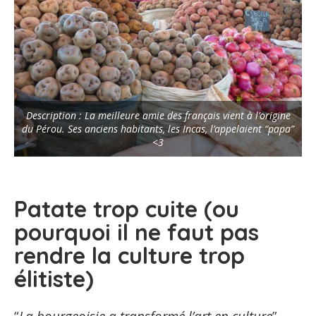
Description : La meilleure amie des français vient à l’origine
du Pérou. Ses anciens habitants, les Incas, l’appelaient “papa”
<3
Patate trop cuite (ou
pourquoi il ne faut pas
rendre la culture trop
élitiste)
“
La bourgeoisie a transformé l’art en culture
”