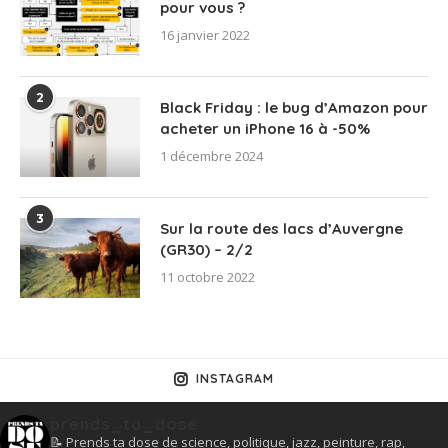
pour vous ?
16 janvier 2022
2
Black Friday : le bug d’Amazon pour
acheter un iPhone 16 à -50%
1 décembre 2024
3
Sur la route des lacs d’Auvergne
(GR30) – 2/2
11 octobre 2022
INSTAGRAM
prends_ta_dose
📝 Prends ta dose de science, politique, jazz, peinture, rap,