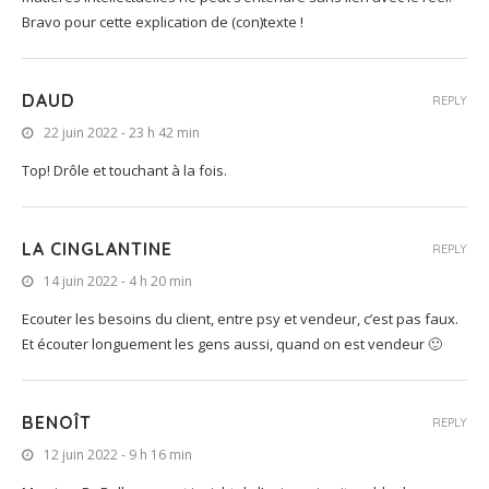
Bravo pour cette explication de (con)texte !
DAUD
REPLY
22 juin 2022 - 23 h 42 min
Top! Drôle et touchant à la fois.
LA CINGLANTINE
REPLY
14 juin 2022 - 4 h 20 min
Ecouter les besoins du client, entre psy et vendeur, c’est pas faux.
Et écouter longuement les gens aussi, quand on est vendeur 🙂
BENOÎT
REPLY
12 juin 2022 - 9 h 16 min