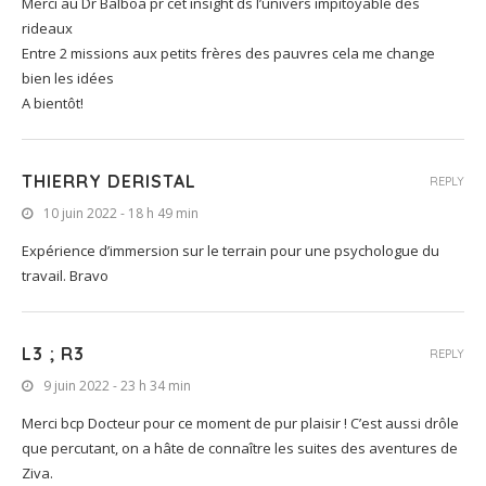
Merci au Dr Balboa pr cet insight ds l’univers impitoyable des
rideaux
Entre 2 missions aux petits frères des pauvres cela me change
bien les idées
A bientôt!
THIERRY DERISTAL
REPLY
10 juin 2022 - 18 h 49 min
Expérience d’immersion sur le terrain pour une psychologue du
travail. Bravo
L3 ; R3
REPLY
9 juin 2022 - 23 h 34 min
Merci bcp Docteur pour ce moment de pur plaisir ! C’est aussi drôle
que percutant, on a hâte de connaître les suites des aventures de
Ziva.