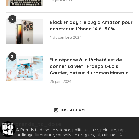
2
Black Friday : le bug d’Amazon pour
acheter un iPhone 16 à -50%
1 décembre 2024
3
“La réponse à la lâcheté est de
donner sa vie” : François-Lois
Gautier, auteur du roman Maresia
26 juin 2024
INSTAGRAM
prends_ta_dose
📝 Prends ta dose de science, politique, jazz, peinture, rap,
jardinage, littérature, conseils de dragues, Jul, cuisine… ⤵️