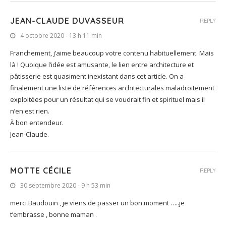
JEAN-CLAUDE DUVASSEUR
REPLY
4 octobre 2020 - 13 h 11 min
Franchement, j’aime beaucoup votre contenu habituellement. Mais
là ! Quoique l’idée est amusante, le lien entre architecture et
pâtisserie est quasiment inexistant dans cet article. On a
finalement une liste de références architecturales maladroitement
exploitées pour un résultat qui se voudrait fin et spirituel mais il
n’en est rien.
À bon entendeur.
Jean-Claude.
MOTTE CÉCILE
REPLY
30 septembre 2020 - 9 h 53 min
merci Baudouin , je viens de passer un bon moment …..je
t’embrasse , bonne maman .