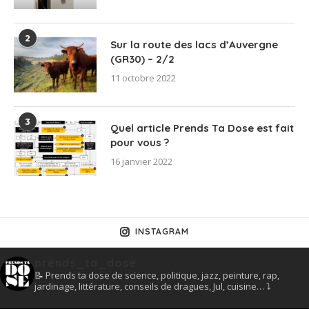
2
Sur la route des lacs d’Auvergne
(GR30) – 2/2
11 octobre 2022
3
Quel article Prends Ta Dose est fait
pour vous ?
16 janvier 2022
INSTAGRAM
prends_ta_dose
📝 Prends ta dose de science, politique, jazz, peinture, rap,
jardinage, littérature, conseils de dragues, Jul, cuisine… ⤵️