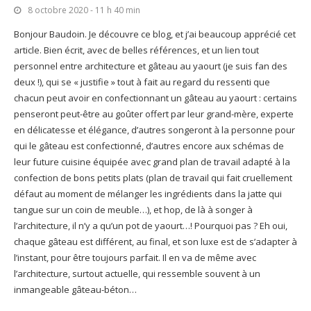
8 octobre 2020 - 11 h 40 min
Bonjour Baudoin. Je découvre ce blog, et j’ai beaucoup apprécié cet
article. Bien écrit, avec de belles références, et un lien tout
personnel entre architecture et gâteau au yaourt (je suis fan des
deux !), qui se « justifie » tout à fait au regard du ressenti que
chacun peut avoir en confectionnant un gâteau au yaourt : certains
penseront peut-être au goûter offert par leur grand-mère, experte
en délicatesse et élégance, d’autres songeront à la personne pour
qui le gâteau est confectionné, d’autres encore aux schémas de
leur future cuisine équipée avec grand plan de travail adapté à la
confection de bons petits plats (plan de travail qui fait cruellement
défaut au moment de mélanger les ingrédients dans la jatte qui
tangue sur un coin de meuble…), et hop, de là à songer à
l’architecture, il n’y a qu’un pot de yaourt…! Pourquoi pas ? Eh oui,
chaque gâteau est différent, au final, et son luxe est de s’adapter à
l’instant, pour être toujours parfait. Il en va de même avec
l’architecture, surtout actuelle, qui ressemble souvent à un
inmangeable gâteau-béton…