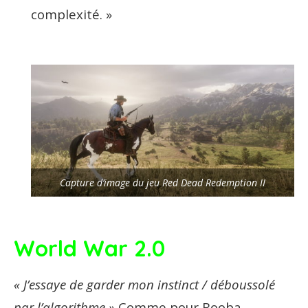
complexité. »
Capture d’image du jeu Red Dead Redemption II
World War 2.0
« J’essaye de garder mon instinct / déboussolé
par l’algorithme.»
Comme pour Booba,