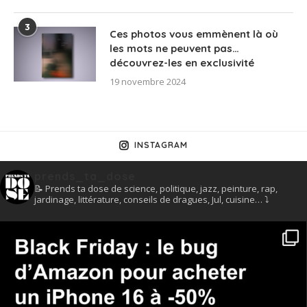
3
Ces photos vous emmènent là où
les mots ne peuvent pas…
découvrez-les en exclusivité
19 novembre 2024
INSTAGRAM
prends_ta_dose
📝 Prends ta dose de science, politique, jazz, peinture, rap,
jardinage, littérature, conseils de dragues, Jul, cuisine… ⤵️