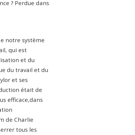
gence ? Perdue dans
 de notre système
il, qui est
isation et du
ue du travail et du
aylor et ses
uction était de
us efficace,dans
ation
ilm de Charlie
errer tous les