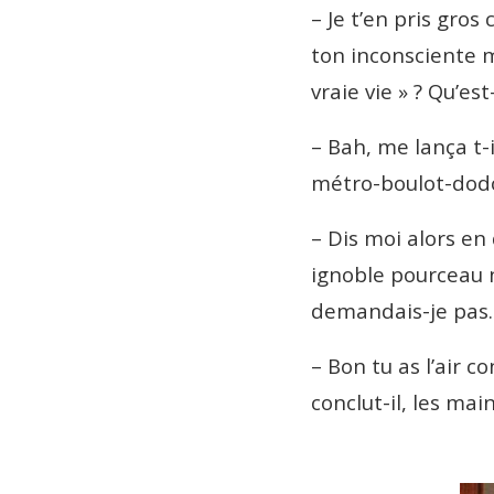
– Je t’en pris gros
ton inconsciente m
vraie vie » ? Qu’est
– Bah, me lança t-i
métro-boulot-dodo 
– Dis moi alors en
ignoble pourceau n
demandais-je pas
– Bon tu as l’air co
conclut-il, les ma