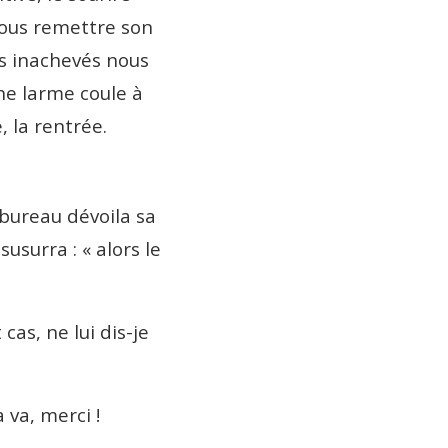
 nous remettre son
rs inachevés nous
Une larme coule à
é, la rentrée.
 bureau dévoila sa
usurra : « alors le
cas, ne lui dis-je
a va, merci !