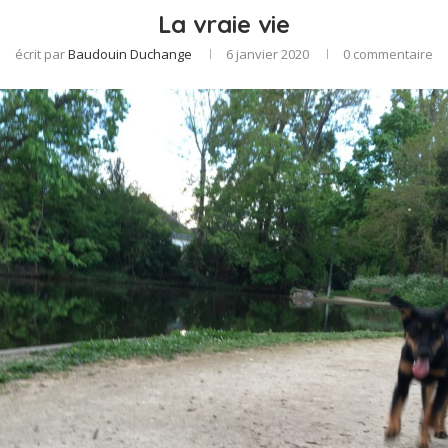
La vraie vie
écrit par
Baudouin Duchange
6 janvier 2020
0 commentaire