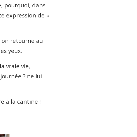
se, pourquoi, dans
te expression de «
nd on retourne au
les yeux.
a vraie vie,
journée ? ne lui
re à la cantine !