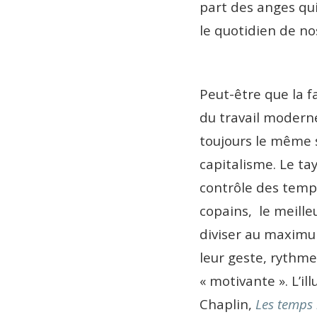
part des anges qui 
le quotidien de nos
Peut-être que la f
du travail moderne
toujours le même s
capitalisme. Le ta
contrôle des temp
copains, le meill
diviser au maximum
leur geste, rythm
« motivante ». L’il
Chaplin,
Les temps