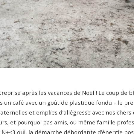
treprise après les vacances de Noël ! Le coup de b
un café avec un goût de plastique fondu – le pre
raternelles et emplies d’allégresse avec nos chers 
urs, et pourquoi pas amis, ou même famille profess
N+<3 qui, la démarche débordante d’énergie posit