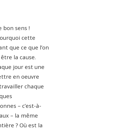
e bon sens !
Pourquoi cette
ant que ce que l’on
être la cause.
aque jour est une
mettre en oeuvre
travailler chaque
iques
onnes – c’est-à-
avaux – la même
tière ? Où est la