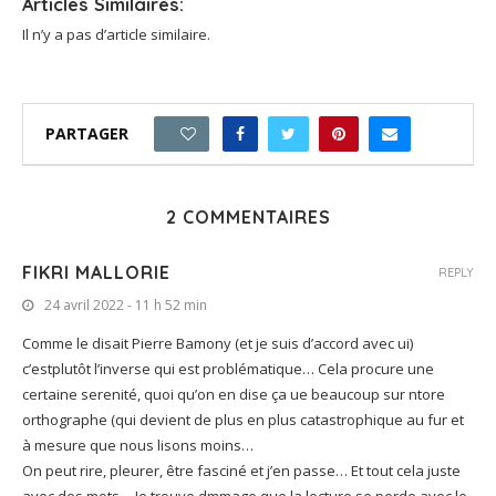
Articles Similaires:
Il n’y a pas d’article similaire.
PARTAGER
4
2 COMMENTAIRES
FIKRI MALLORIE
REPLY
24 avril 2022 - 11 h 52 min
Comme le disait Pierre Bamony (et je suis d’accord avec ui)
c’estplutôt l’inverse qui est problématique… Cela procure une
certaine serenité, quoi qu’on en dise ça ue beaucoup sur ntore
orthographe (qui devient de plus en plus catastrophique au fur et
à mesure que nous lisons moins…
On peut rire, pleurer, être fasciné et j’en passe… Et tout cela juste
avec des mots… Je trouve dmmage que la lecture se perde avec le